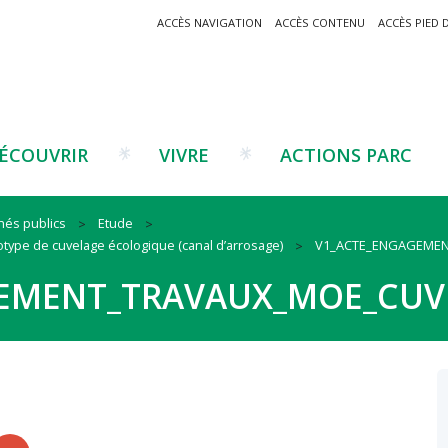
ACCÈS NAVIGATION
ACCÈS CONTENU
ACCÈS PIED 
ÉCOUVRIR
VIVRE
ACTIONS PARC
hés publics
Etude
totype de cuvelage écologique (canal d’arrosage)
V1_ACTE_ENGAGEME
Un projet ?
Patrimoine montagnard
Tourisme
Un projet ?
Cu
C
EMENT_TRAVAUX_MOE_CUV
La marque Valeurs Parc
Traditions catalanes
Agriculture
Les réseaux
Éd
J
Musées et sites
Forêt-bois
Co
Filières émergentes
Vi
T
es