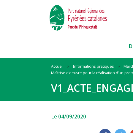
D
Accueil
Informations pratiques
Marc
Maîtrise d’oeuvre pour la réalisation d’un pro
Paysages
Habitat
Ressources
V1_ACTE_ENGAG
Faune et Flore
Mobilité
Cadre de vie
Itinéraires et sites
Animation
Biodiversité
Pratiques sportives
#QueLaMontagneEstBelle !
#QuandOnArriveEnParc
Nos actions et conseils en espac
Le 04/09/2020
naturels