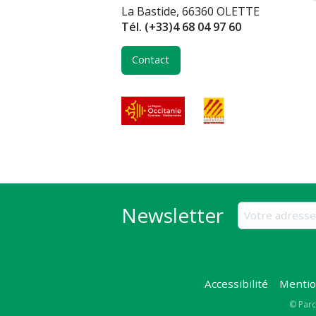
La Bastide, 66360 OLETTE
Tél.
(+33)4 68 04 97 60
Contact
Newsletter
Accessibilité
Mentio
Copy
© Parc