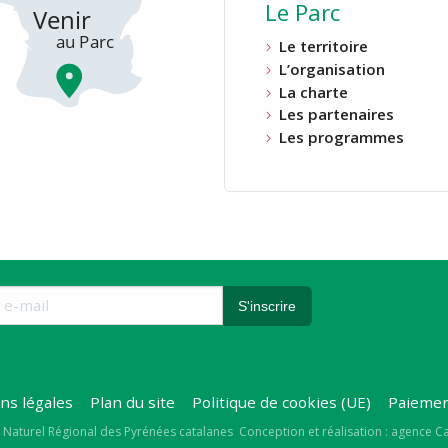
Le Parc
Le territoire
L’organisation
La charte
Les partenaires
Les programmes
ns légales
Plan du site
Politique de cookies (UE)
Paiemen
right
 Naturel Régional des Pyrénées catalanes
Conception et réalisation : agence 