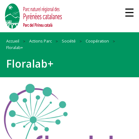
Accueil
Actions Parc
Société
Coopération
Floralab+
Floralab+