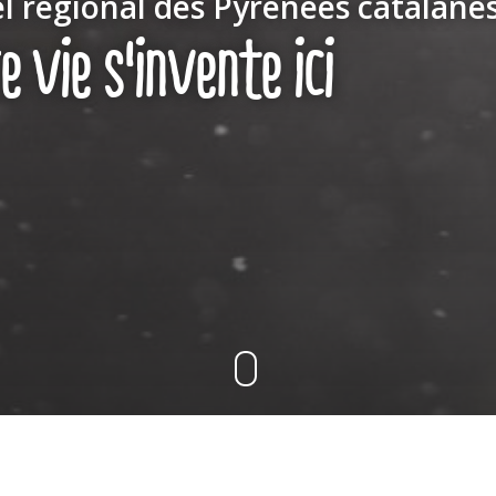
l régional des Pyrénées catalane
 vie s'invente ici
Accès
Contenu
#QueLaMontagneEstBelle !