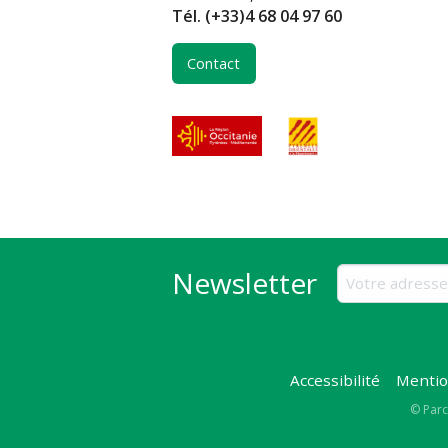
Tél.
(+33)4 68 04 97 60
Contact
Newsletter
Accessibilité
Mentio
Copy
© Parc