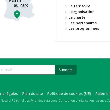
Le territoire
L’organisation
La charte
Les partenaires
Les programmes
ns légales
Plan du site
Politique de cookies (UE)
Paiemen
right
 Naturel Régional des Pyrénées catalanes
Conception et réalisation : agence 