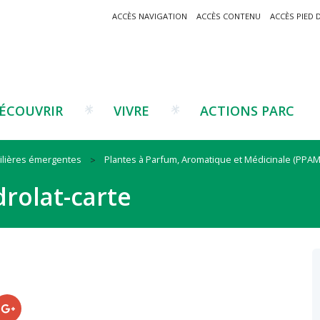
ACCÈS NAVIGATION
ACCÈS CONTENU
ACCÈS PIED 
ÉCOUVRIR
VIVRE
ACTIONS PARC
Filières émergentes
Plantes à Parfum, Aromatique et Médicinale (PPAM
Un projet ?
Patrimoine montagnard
Tourisme
Un projet ?
Cu
C
rolat-carte
La marque Valeurs Parc
Traditions catalanes
Agriculture
Les réseaux
Éd
J
Musées et sites
Forêt-bois
Co
Filières émergentes
Vi
T
es