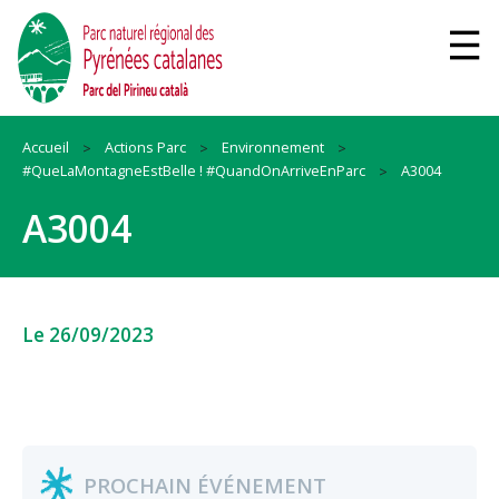
Accueil
Actions Parc
Environnement
#QueLaMontagneEstBelle ! #QuandOnArriveEnParc
A3004
A3004
Le 26/09/2023
PROCHAIN ÉVÉNEMENT