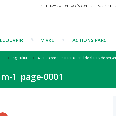
ACCÈS NAVIGATION
ACCÈS CONTENU
ACCÈS PIED 
ÉCOUVRIR
VIVRE
ACTIONS PARC
nda
Agriculture
40ème concours international de chiens de berger à 
Un projet ?
Patrimoine montagnard
Tourisme
Un projet ?
Cu
C
mm-1_page-0001
La marque Valeurs Parc
Traditions catalanes
Agriculture
Les réseaux
Éd
J
Musées et sites
Forêt-bois
Co
Filières émergentes
Vi
T
es