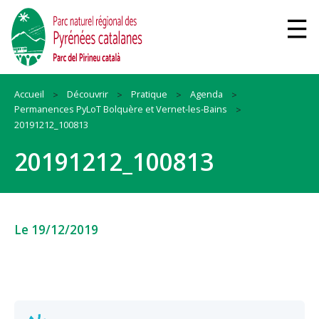
Accueil
Découvrir
Pratique
Agenda
Permanences PyLoT Bolquère et Vernet-les-Bains
20191212_100813
20191212_100813
Le 19/12/2019