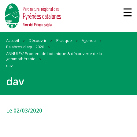
Accueil
Découvrir
Pratique
Agenda
Palabres d'aqui 2020
ANNULÉ// Promenade botanique & découverte de la
gemmothérapie
dav
dav
Le 02/03/2020