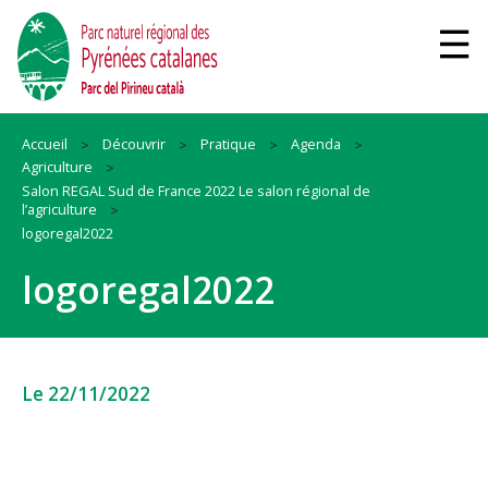
Accueil
Découvrir
Pratique
Agenda
Agriculture
Salon REGAL Sud de France 2022 Le salon régional de
l’agriculture
logoregal2022
logoregal2022
Le 22/11/2022