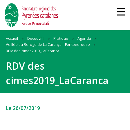
Accueil
Découvrir
Pratique
Agenda
Veillée au Refuge de La Carança – Fontpédrouse
RDV des cimes2019_LaCaranca
RDV des
cimes2019_LaCaranca
Le 26/07/2019