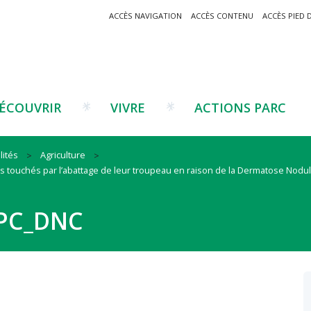
ACCÈS NAVIGATION
ACCÈS CONTENU
ACCÈS PIED 
ÉCOUVRIR
VIVRE
ACTIONS PARC
lités
Agriculture
 touchés par l’abattage de leur troupeau en raison de la Dermatose Nodu
Un projet ?
Patrimoine montagnard
Tourisme
Un projet ?
Cu
C
La marque Valeurs Parc
Traditions catalanes
Agriculture
Les réseaux
Éd
J
RPC_DNC
Musées et sites
Forêt-bois
Co
Filières émergentes
Vi
T
es