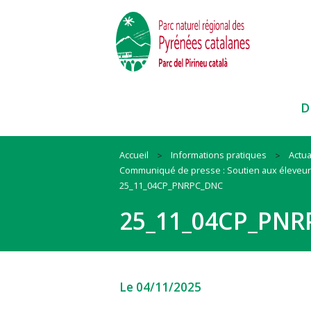
D
Accueil
Informations pratiques
Actua
Communiqué de presse : Soutien aux éleveurs
Paysages
Habitat
Ressources
25_11_04CP_PNRPC_DNC
Faune et Flore
Mobilité
Cadre de vie
25_11_04CP_PN
Itinéraires et sites
Animation
Biodiversité
Pratiques sportives
#QueLaMontagneEstBelle !
#QuandOnArriveEnParc
Nos actions et conseils en espac
naturels
Le 04/11/2025