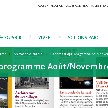
ACCÈS NAVIGATION
ACCÈS CONTENU
ACCÈS PIED 
ÉCOUVRIR
VIVRE
ACTIONS PARC
lités
Animation culturelle
Palabres d’aqui, programme Août/Nove
Un projet ?
Patrimoine montagnard
Tourisme
Un projet ?
Cu
C
, programme Août/Novembr
La marque Valeurs Parc
Traditions catalanes
Agriculture
Les réseaux
Éd
J
Musées et sites
Forêt-bois
Co
Filières émergentes
Vi
T
es