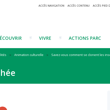
ACCÈS NAVIGATION
ACCÈS CONTENU
ACCÈS PIED 
ÉCOUVRIR
VIVRE
ACTIONS PARC
lités
Animation culturelle
Savez-vous comment se clonent les inse
Un projet ?
Patrimoine montagnard
Tourisme
Un projet ?
Cu
C
chée
La marque Valeurs Parc
Traditions catalanes
Agriculture
Les réseaux
Éd
J
Musées et sites
Forêt-bois
Co
Filières émergentes
Vi
T
es