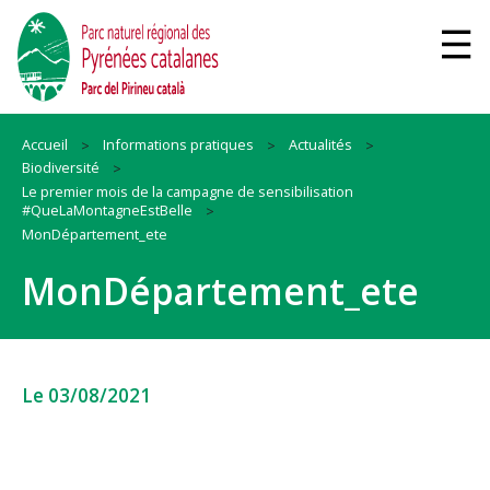
Accueil
Informations pratiques
Actualités
Biodiversité
Le premier mois de la campagne de sensibilisation
#QueLaMontagneEstBelle
MonDépartement_ete
MonDépartement_ete
Le 03/08/2021