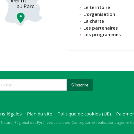
Le territoire
L’organisation
La charte
Les partenaires
Les programmes
ns légales
Plan du site
Politique de cookies (UE)
Paiemen
right
 Naturel Régional des Pyrénées catalanes
Conception et réalisation : agence 