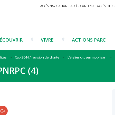
ACCÈS NAVIGATION
ACCÈS CONTENU
ACCÈS PIED 
ÉCOUVRIR
VIVRE
ACTIONS PARC
lités
Cap 2044 / révision de charte
L’atelier citoyen mobilisé !
Un projet ?
Patrimoine montagnard
Tourisme
Un projet ?
Cu
C
PNRPC (4)
La marque Valeurs Parc
Traditions catalanes
Agriculture
Les réseaux
Éd
J
Musées et sites
Forêt-bois
Co
Filières émergentes
Vi
T
es