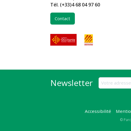
Tél.
(+33)4 68 04 97 60
Contact
Newsletter
Accessibilité
Mentio
Copy
© Parc