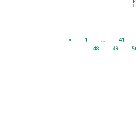
L
«
1
…
41
48
49
5