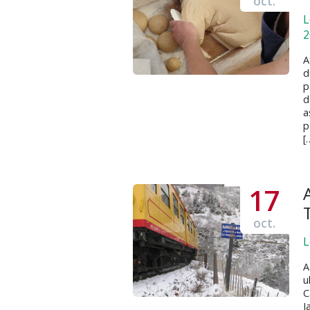
oct.
L
2
A
d
p
d
a
p
[
17
oct.
L
A
u
C
J