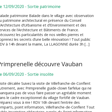
e 12/09/2020
-
Sortie patrimoine
alade patrimoine Balade dans le village avec observation
u patrimoine architectural en présence du Conseil
’Architecture d’Urbanisme et d’Environnement et des
ervices de l’Architecture et Bâtiments de France.
écouvrez les particularités de nos vieilles pierres et
pprenez les secrets d’une belle rénovation ! Tout public
DV à 14h devant la mairie, La LLAGONNE durée 3h […]
Primprenelle découvre Vauban
e 06/09/2020
-
Sortie insolite
isite décalée Suivez la visite de Villefranche-de-Conflent
utrement, avec Primprenelle guide-clown farfelue qui ne
anquera pas de vous faire passer un agréable moment
ans le cadre exceptionnel du village fortifié de Vauban.
réparez vous à rire ! RDV 16h devant l’entrée des
emparts, point information, Villefranche-de-Conflent Tout
ublic Inscription obligatoire auprès du Point information