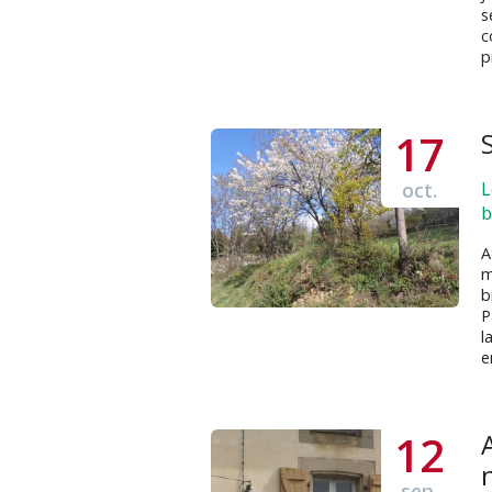
s
c
p
17
oct.
L
b
A
m
b
P
l
e
12
sep.