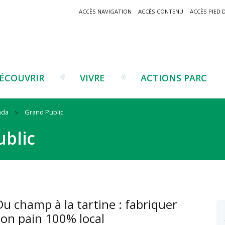
ACCÈS NAVIGATION
ACCÈS CONTENU
ACCÈS PIED 
ÉCOUVRIR
VIVRE
ACTIONS PARC
nda
Grand Public
Un projet ?
Patrimoine montagnard
Tourisme
Un projet ?
Cu
C
blic
La marque Valeurs Parc
Traditions catalanes
Agriculture
Les réseaux
Éd
J
Musées et sites
Forêt-bois
Co
Filières émergentes
Vi
T
es
Du champ à la tartine : fabriquer
son pain 100% local