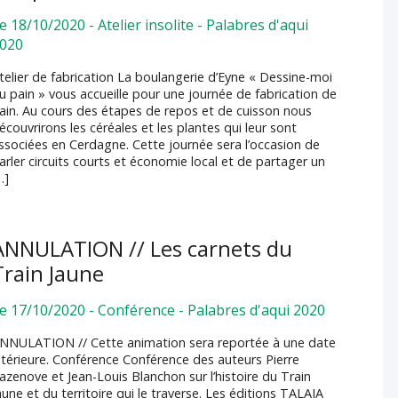
e 18/10/2020
-
Atelier insolite
-
Palabres d'aqui
020
telier de fabrication La boulangerie d’Eyne « Dessine-moi
u pain » vous accueille pour une journée de fabrication de
ain. Au cours des étapes de repos et de cuisson nous
écouvrirons les céréales et les plantes qui leur sont
ssociées en Cerdagne. Cette journée sera l’occasion de
arler circuits courts et économie local et de partager un
…]
ANNULATION // Les carnets du
Train Jaune
e 17/10/2020
-
Conférence
-
Palabres d'aqui 2020
NNULATION // Cette animation sera reportée à une date
ltérieure. Conférence Conférence des auteurs Pierre
azenove et Jean-Louis Blanchon sur l’histoire du Train
aune et du territoire qui le traverse. Les éditions TALAIA