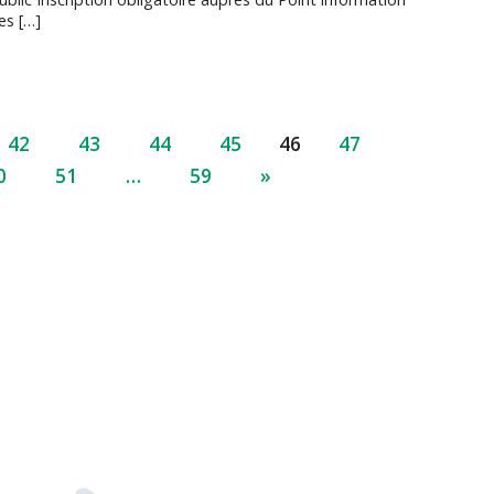
es […]
42
43
44
45
46
47
0
51
…
59
»