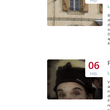
L
B
d
d
s
D
a
R
06
sep.
L
V
a
m
d
P
r
p