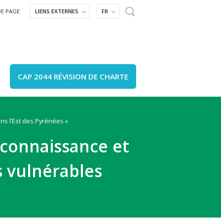
DE PAGE
LIENS EXTERNES
FR
CAP 2044 RÉVISION DE CHARTE
ns l’Est des Pyrénées »
lture et patrimoine
omment venir ?
Un projet ?
 connaissance et
ucation et sensibilisation
ournal, annuaires, carte
Accompagnement
opération
Agenda
s vulnérables
e locale
outes nos vidéos