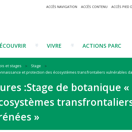
ACCÈS NAVIGATION
ACCÈS CONTENU
ACCÈS PIED 
ÉCOUVRIR
VIVRE
ACTIONS PARC
is et stages
Stage
onnaissance et protection des écosystèmes transfrontaliers vulnérables da
Un projet ?
Patrimoine montagnard
Tourisme
Un projet ?
Cu
C
ures :Stage de botanique «
La marque Valeurs Parc
Traditions catalanes
Agriculture
Les réseaux
Éd
J
Musées et sites
Forêt-bois
Co
cosystèmes transfrontalier
Filières émergentes
Vi
T
es
yrénées »