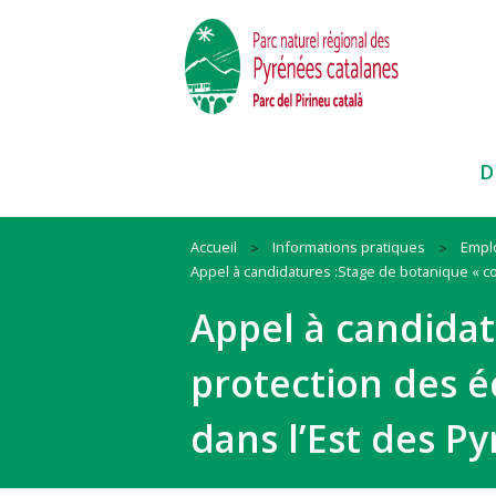
D
Accueil
Informations pratiques
Emplo
Appel à candidatures :Stage de botanique « c
Paysages
Habitat
Ressources
Appel à candidat
Faune et Flore
Mobilité
Cadre de vie
Itinéraires et sites
Animation
Biodiversité
protection des é
Pratiques sportives
#QueLaMontagneEstBelle !
#QuandOnArriveEnParc
Nos actions et conseils en espac
dans l’Est des P
naturels