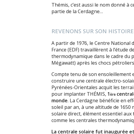
Thémis, c’est aussi le nom donné à 
partie de la Cerdagne…
REVENONS SUR SON HISTOIRE
A partir de 1976, le Centre National d
France (EDF) travaillèrent à l’étude d
thermodynamique dans le cadre du 
Mégawatt) après les chocs pétroliers
Compte tenu de son ensoleillement e
construire une centrale électro-sola
Pyrénées-Orientales acquit les terr
pour implanter THÉMIS,
1
central
ère
monde
. La Cerdagne bénéficie en ef
soleil par an, à une altitude de 165
solaire direct, élément essentiel aux 
comme les centrales thermodynamiq
La centrale solaire fut inaugurée e