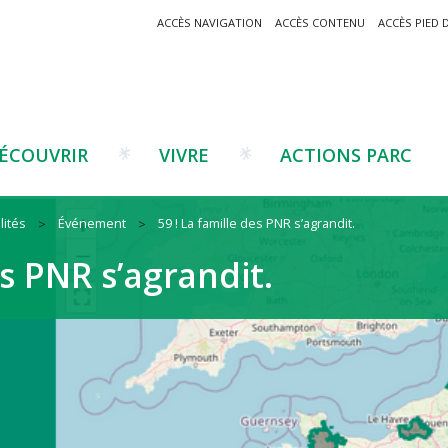
ACCÈS NAVIGATION
ACCÈS CONTENU
ACCÈS PIED 
ÉCOUVRIR
VIVRE
ACTIONS PARC
lités
Événement
59 ! La famille des PNR s’agrandit.
Un projet ?
Patrimoine montagnard
Tourisme
Un projet ?
Cu
C
es PNR s’agrandit.
La marque Valeurs Parc
Traditions catalanes
Agriculture
Les réseaux
Éd
J
Musées et sites
Forêt-bois
Co
Filières émergentes
Vi
T
es