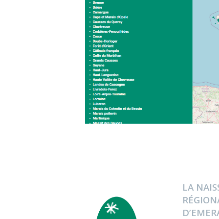
LA N
AI
RÉGIONA
D’EMER