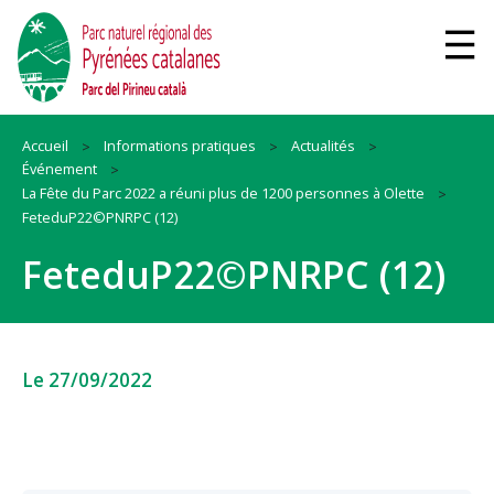
Accueil
Informations pratiques
Actualités
Événement
La Fête du Parc 2022 a réuni plus de 1200 personnes à Olette
FeteduP22©PNRPC (12)
FeteduP22©PNRPC (12)
Le 27/09/2022