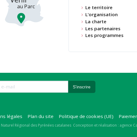
Le territoire
L’organisation
La charte
Les partenaires
Les programmes
ns légales
Plan du site
Politique de cookies (UE)
Paiemen
right
 Naturel Régional des Pyrénées catalanes
Conception et réalisation : agence 