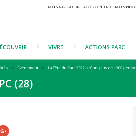
ACCÈS NAVIGATION
ACCÈS CONTENU
ACCÈS PIED 
ÉCOUVRIR
VIVRE
ACTIONS PARC
lités
Événement
La Fête du Parc 2022 a réuni plus de 1200 perso
Un projet ?
Patrimoine montagnard
Tourisme
Un projet ?
Cu
C
C (28)
La marque Valeurs Parc
Traditions catalanes
Agriculture
Les réseaux
Éd
J
Musées et sites
Forêt-bois
Co
Filières émergentes
Vi
T
es