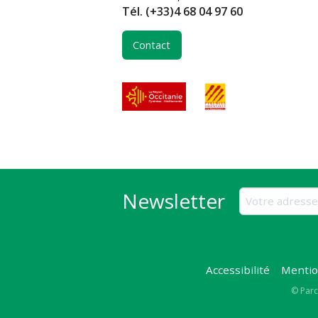
Tél.
(+33)4 68 04 97 60
Contact
Newsletter
Accessibilité
Mentio
Copy
© Parc