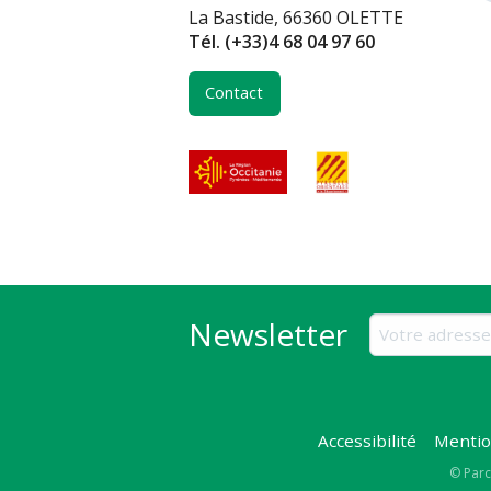
La Bastide, 66360 OLETTE
Tél.
(+33)4 68 04 97 60
Contact
Newsletter
Accessibilité
Mentio
Copy
© Parc