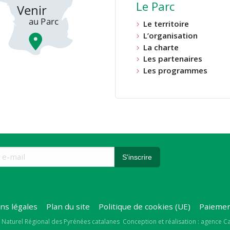
Le Parc
Le territoire
L’organisation
La charte
Les partenaires
Les programmes
ns légales
Plan du site
Politique de cookies (UE)
Paiemen
right
 Naturel Régional des Pyrénées catalanes
Conception et réalisation : agence 