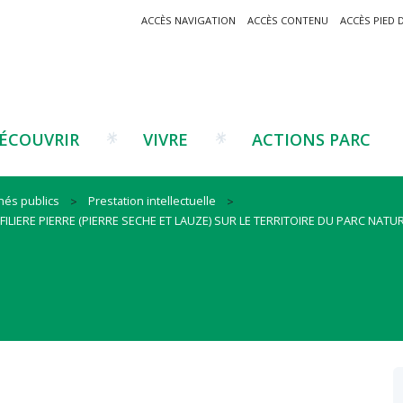
ACCÈS NAVIGATION
ACCÈS CONTENU
ACCÈS PIED 
ÉCOUVRIR
VIVRE
ACTIONS PARC
hés publics
Prestation intellectuelle
ILIERE PIERRE (PIERRE SECHE ET LAUZE) SUR LE TERRITOIRE DU PARC NAT
Un projet ?
Patrimoine montagnard
Tourisme
Un projet ?
Cu
C
La marque Valeurs Parc
Traditions catalanes
Agriculture
Les réseaux
Éd
J
Musées et sites
Forêt-bois
Co
Filières émergentes
Vi
T
es