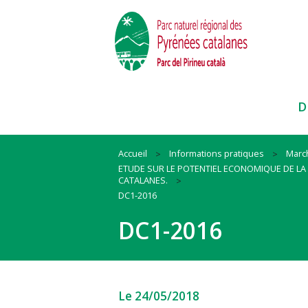
D
Accueil
Informations pratiques
Marc
ETUDE SUR LE POTENTIEL ECONOMIQUE DE LA F
Paysages
Habitat
Ressources
CATALANES.
DC1-2016
Faune et Flore
Mobilité
Cadre de vie
Itinéraires et sites
Animation
Biodiversité
DC1-2016
Pratiques sportives
#QueLaMontagneEstBelle !
#QuandOnArriveEnParc
Nos actions et conseils en espac
naturels
Le 24/05/2018