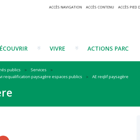
ACCÈS NAVIGATION
ACCÈS CONTENU
ACCÈS PIED 
ÉCOUVRIR
VIVRE
ACTIONS PARC
hés publics
Services
 requalification paysagère espaces publics
AE reqlif paysagère
Un projet ?
Patrimoine montagnard
Tourisme
Un projet ?
Cu
C
ère
La marque Valeurs Parc
Traditions catalanes
Agriculture
Les réseaux
Éd
J
Musées et sites
Forêt-bois
Co
Filières émergentes
Vi
T
es