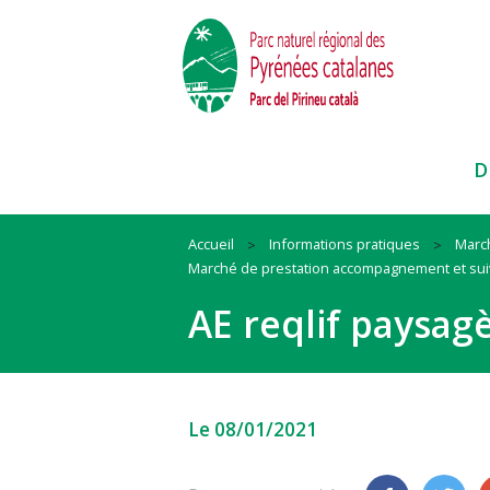
D
Accueil
Informations pratiques
Marc
Marché de prestation accompagnement et suivi
Paysages
Habitat
Ressources
AE reqlif paysag
Faune et Flore
Mobilité
Cadre de vie
Itinéraires et sites
Animation
Biodiversité
Pratiques sportives
#QueLaMontagneEstBelle !
#QuandOnArriveEnParc
Nos actions et conseils en espac
Le 08/01/2021
naturels