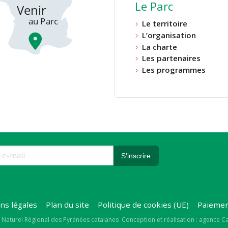
Le Parc
Le territoire
L’organisation
La charte
Les partenaires
Les programmes
ns légales
Plan du site
Politique de cookies (UE)
Paiemen
right
 Naturel Régional des Pyrénées catalanes
Conception et réalisation : agence 