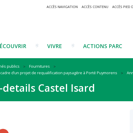
ACCÈS NAVIGATION
ACCÈS CONTENU
ACCÈS PIED 
ÉCOUVRIR
VIVRE
ACTIONS PARC
hés publics
Fournitures
 cadre d’un projet de requalification paysagère à Porté Puymorens
Ann
Un projet ?
Patrimoine montagnard
Tourisme
Un projet ?
Cu
C
details Castel Isard
La marque Valeurs Parc
Traditions catalanes
Agriculture
Les réseaux
Éd
J
Musées et sites
Forêt-bois
Co
Filières émergentes
Vi
T
es