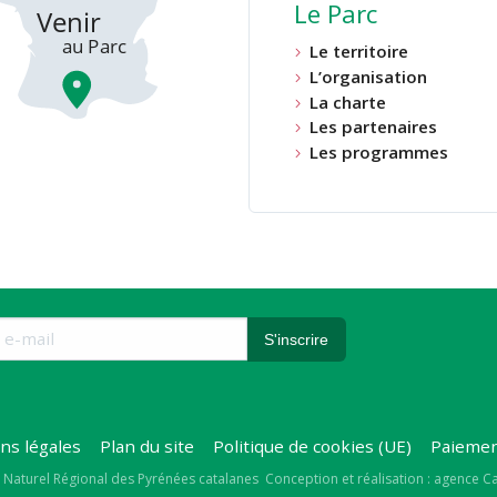
Le Parc
Le territoire
L’organisation
La charte
Les partenaires
Les programmes
ns légales
Plan du site
Politique de cookies (UE)
Paiemen
right
 Naturel Régional des Pyrénées catalanes
Conception et réalisation : agence 