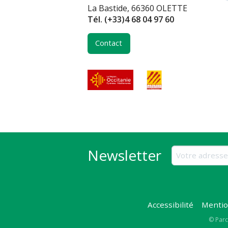
La Bastide, 66360 OLETTE
Tél.
(+33)4 68 04 97 60
Contact
Newsletter
Accessibilité
Mentio
Copy
© Parc