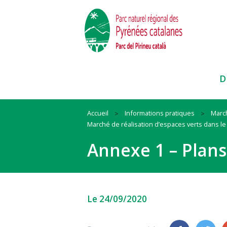
D
Accueil
Informations pratiques
Marc
Marché de réalisation d’espaces verts dans le
Paysages
Habitat
Ressources
Annexe 1 – Plans-
Faune et Flore
Mobilité
Cadre de vie
Itinéraires et sites
Animation
Biodiversité
Pratiques sportives
#QueLaMontagneEstBelle !
#QuandOnArriveEnParc
Nos actions et conseils en espac
Le 24/09/2020
naturels