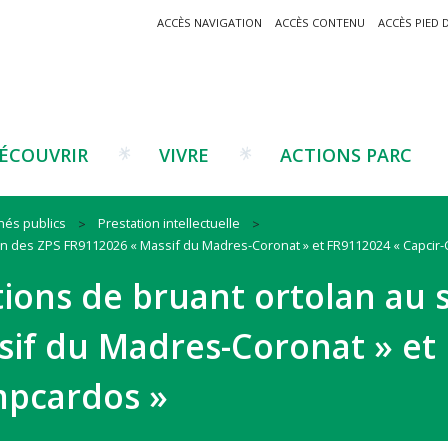
ACCÈS NAVIGATION
ACCÈS CONTENU
ACCÈS PIED 
ÉCOUVRIR
VIVRE
ACTIONS PARC
hés publics
Prestation intellectuelle
ein des ZPS FR9112026 « Massif du Madres-Coronat » et FR9112024 « Capcir-
Un projet ?
Patrimoine montagnard
Tourisme
Un projet ?
Cu
C
tions de bruant ortolan au 
La marque Valeurs Parc
Traditions catalanes
Agriculture
Les réseaux
Éd
J
Musées et sites
Forêt-bois
Co
sif du Madres-Coronat » et
Filières émergentes
Vi
T
es
mpcardos »