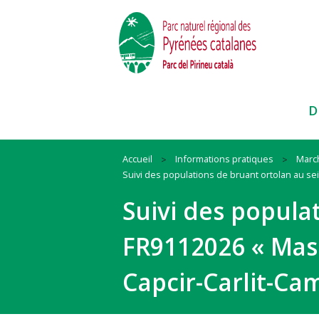
D
Accueil
Informations pratiques
Marc
Suivi des populations de bruant ortolan au s
Paysages
Habitat
Ressources
Suivi des popula
Faune et Flore
Mobilité
Cadre de vie
Itinéraires et sites
Animation
Biodiversité
FR9112026 « Mas
Pratiques sportives
#QueLaMontagneEstBelle !
#QuandOnArriveEnParc
Nos actions et conseils en espac
Capcir-Carlit-Ca
naturels