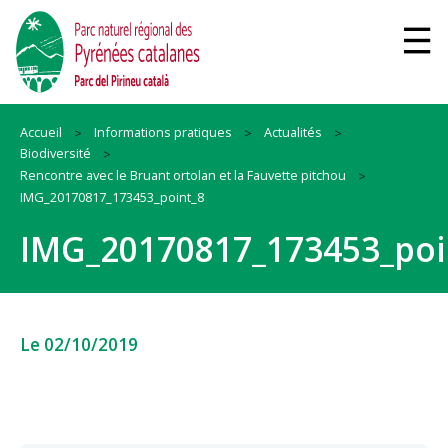
Accueil
Informations pratiques
Actualités
Biodiversité
Rencontre avec le Bruant ortolan et la Fauvette pitchou
IMG_20170817_173453_point_8
IMG_20170817_173453_poi
Le 02/10/2019