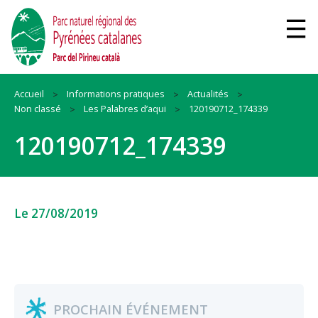
Accueil
Informations pratiques
Actualités
Non classé
Les Palabres d’aqui
120190712_174339
120190712_174339
Le 27/08/2019
PROCHAIN ÉVÉNEMENT