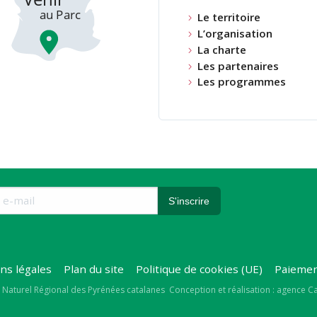
Le territoire
L’organisation
La charte
Les partenaires
Les programmes
ns légales
Plan du site
Politique de cookies (UE)
Paiemen
right
 Naturel Régional des Pyrénées catalanes
Conception et réalisation : agence 