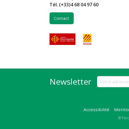
Tél.
(+33)4 68 04 97 60
Contact
Newsletter
Accessibilité
Mentio
Copy
© Parc