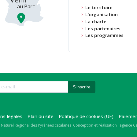
Le territoire
L’organisation
La charte
Les partenaires
Les programmes
ns légales
Plan du site
Politique de cookies (UE)
Paiemen
right
 Naturel Régional des Pyrénées catalanes
Conception et réalisation : agence 