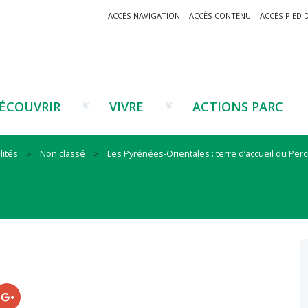
ACCÈS NAVIGATION
ACCÈS CONTENU
ACCÈS PIED 
ÉCOUVRIR
VIVRE
ACTIONS PARC
lités
Non classé
Les Pyrénées-Orientales : terre d’accueil du Per
Un projet ?
Patrimoine montagnard
Tourisme
Un projet ?
Cu
C
La marque Valeurs Parc
Traditions catalanes
Agriculture
Les réseaux
Éd
J
Musées et sites
Forêt-bois
Co
Filières émergentes
Vi
T
es