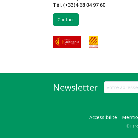
Tél.
(+33)4 68 04 97 60
Contact
Newsletter
Accessibilité
Mentio
Copy
© Parc