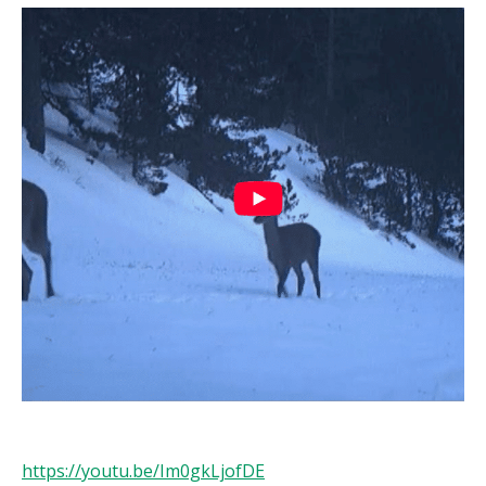
https://youtu.be/Im0gkLjofDE