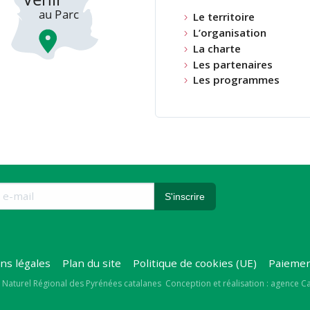
Le territoire
L’organisation
La charte
Les partenaires
Les programmes
ns légales
Plan du site
Politique de cookies (UE)
Paiemen
right
 Naturel Régional des Pyrénées catalanes
Conception et réalisation : agence 