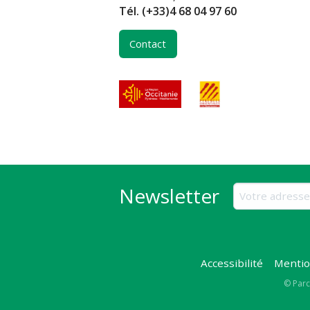
Tél.
(+33)4 68 04 97 60
Contact
Newsletter
Accessibilité
Mentio
Copy
© Parc