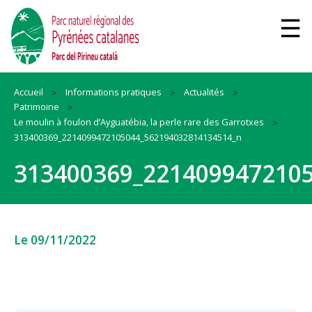
Accueil
Informations pratiques
Actualités
Patrimoine
Le moulin à foulon d’Ayguatébia, la perle rare des Garrotxes
313400369_2214099472105044_562194032814134514_n
313400369_221409947210
Le 09/11/2022