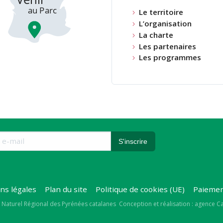
Le territoire
L’organisation
La charte
Les partenaires
Les programmes
ns légales
Plan du site
Politique de cookies (UE)
Paiemen
right
 Naturel Régional des Pyrénées catalanes
Conception et réalisation : agence 