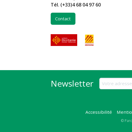
Tél.
(+33)4 68 04 97 60
Contact
Newsletter
Accessibilité
Mentio
Copy
© Parc