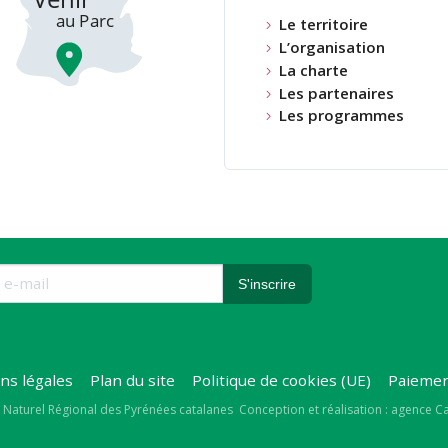
Le territoire
L’organisation
La charte
Les partenaires
Les programmes
ns légales
Plan du site
Politique de cookies (UE)
Paiemen
right
 Naturel Régional des Pyrénées catalanes
Conception et réalisation : agence 