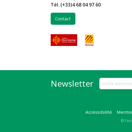
Tél.
(+33)4 68 04 97 60
Contact
Newsletter
Accessibilité
Mentio
Copy
© Parc