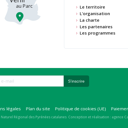
Le territoire
L’organisation
La charte
Les partenaires
Les programmes
ns légales
Plan du site
Politique de cookies (UE)
Paiemen
right
 Naturel Régional des Pyrénées catalanes
Conception et réalisation : agence 