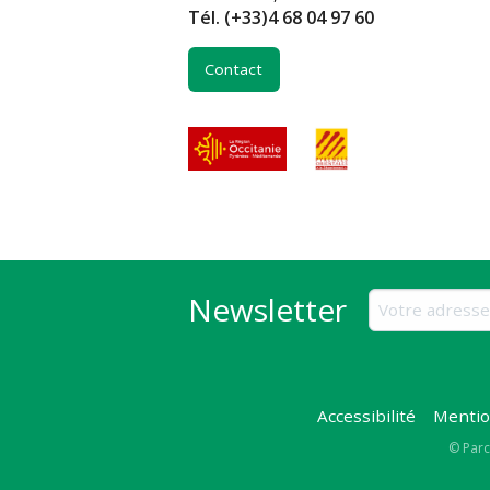
Tél.
(+33)4 68 04 97 60
Contact
Newsletter
Accessibilité
Mentio
Copy
© Parc