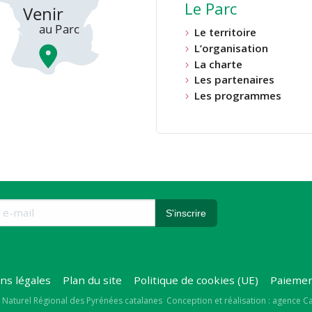
Le Parc
Le territoire
L’organisation
La charte
Les partenaires
Les programmes
ns légales
Plan du site
Politique de cookies (UE)
Paiemen
right
 Naturel Régional des Pyrénées catalanes
Conception et réalisation : agence 