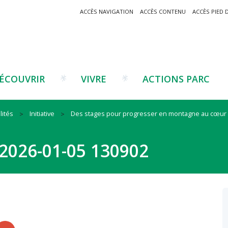
ACCÈS NAVIGATION
ACCÈS CONTENU
ACCÈS PIED 
ÉCOUVRIR
VIVRE
ACTIONS PARC
lités
Initiative
Des stages pour progresser en montagne au cœur du
Un projet ?
Patrimoine montagnard
Tourisme
Un projet ?
Cu
C
2026-01-05 130902
La marque Valeurs Parc
Traditions catalanes
Agriculture
Les réseaux
Éd
J
Musées et sites
Forêt-bois
Co
Filières émergentes
Vi
T
es