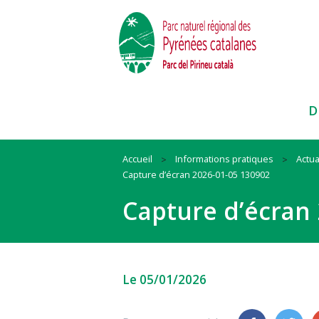
D
Accueil
Informations pratiques
Actua
Capture d’écran 2026-01-05 130902
Paysages
Habitat
Ressources
Capture d’écran 
Faune et Flore
Mobilité
Cadre de vie
Itinéraires et sites
Animation
Biodiversité
Pratiques sportives
#QueLaMontagneEstBelle !
#QuandOnArriveEnParc
Nos actions et conseils en espac
Le 05/01/2026
naturels