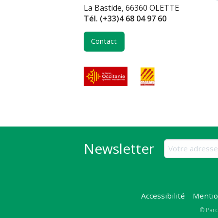
La Bastide, 66360 OLETTE
Tél.
(+33)4 68 04 97 60
Contact
Newsletter
Accessibilité
Mentio
Copy
© Parc