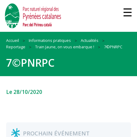
Accueil
Informations pratiques
Actualités
Reportage
Train Jaune, on vous embarque !
7©PNRPC
7©PNRPC
Le 28/10/2020
PROCHAIN ÉVÉNEMENT