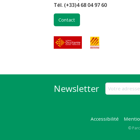
Tél.
(+33)4 68 04 97 60
Contact
Newsletter
Accessibilité
Mentio
Copy
© Parc