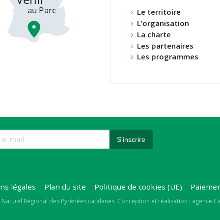
Le territoire
L’organisation
La charte
Les partenaires
Les programmes
ns légales
Plan du site
Politique de cookies (UE)
Paiemen
right
 Naturel Régional des Pyrénées catalanes
Conception et réalisation : agence 