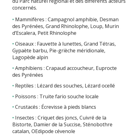
du Parc naturel régional et des différents acteurs
concernés.
Mammifères : Campagnol amphibie, Desman
des Pyrénées, Grand Rhinolophe, Loup, Murin
d’Escalera, Petit Rhinolophe
Oiseaux : Fauvette à lunettes, Grand Tétras,
Gypaète barbu, Pie-grièche méridionale,
Lagopède alpin
Amphibiens : Crapaud accoucheur, Euprocte
des Pyrénées
Reptiles : Lézard des souches, Lézard ocellé
Poissons : Truite fario souche locale
Crustacés : Écrevisse à pieds blancs
Insectes : Criquet des joncs, Cuivré de la
Bistorte, Damier de la Succise, Sténobothre
catalan, OEdipode cévenole