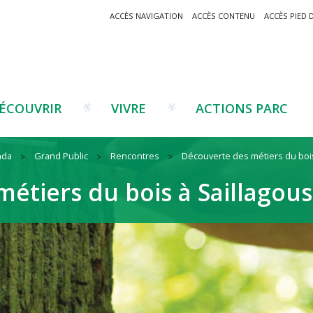
ACCÈS NAVIGATION
ACCÈS CONTENU
ACCÈS PIED 
ÉCOUVRIR
VIVRE
ACTIONS PARC
nda
Grand Public
Rencontres
Découverte des métiers du bois
Un projet ?
Patrimoine montagnard
Tourisme
Un projet ?
Cu
C
étiers du bois à Saillagou
La marque Valeurs Parc
Traditions catalanes
Agriculture
Les réseaux
Éd
J
Musées et sites
Forêt-bois
Co
Filières émergentes
Vi
T
es