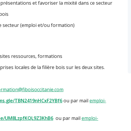
eprésentations et favoriser la mixité dans ce secteur
bois
ce secteur (emploi et/ou formation)
, sites ressources, formations
ses locales de la filière bois sur les deux sites.
ormation@fiboisoccitanie.com
rms.gle/TBN2419nHCxF2YBf6
ou par mail
emploi-
gle/UM8LzpfKQL9Z3KhB6
ou par mail
emploi-