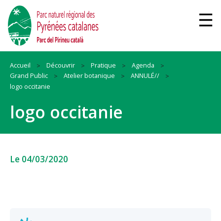
Accueil
Découvrir
Pratique
Agenda
Grand Public
Atelier botanique
ANNULÉ//
logo occitanie
logo occitanie
Le 04/03/2020