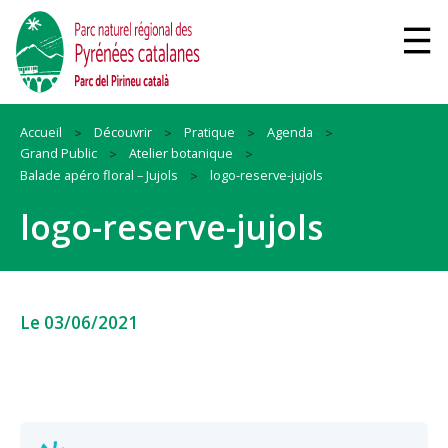
Accueil
Découvrir
Pratique
Agenda
Grand Public
Atelier botanique
Balade apéro floral – Jujols
logo-reserve-jujols
logo-reserve-jujols
Le 03/06/2021