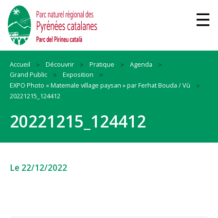
Accueil
Découvrir
Pratique
Agenda
Grand Public
Exposition
EXPO Photo « Matemale village paysan » par Ferhat Bouda / Vù
20221215_124412
20221215_124412
Le 22/12/2022