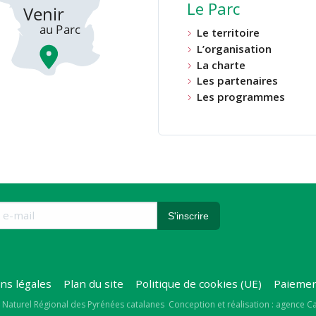
Le Parc
Le territoire
L’organisation
La charte
Les partenaires
Les programmes
ns légales
Plan du site
Politique de cookies (UE)
Paiemen
right
 Naturel Régional des Pyrénées catalanes
Conception et réalisation : agence 