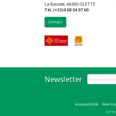
La Bastide, 66360 OLETTE
Tél.
(+33)4 68 04 97 60
Contact
Newsletter
Accessibilité
Mentio
Copy
© Parc