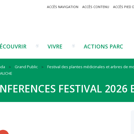
ACCÈS NAVIGATION
ACCÈS CONTENU
ACCÈS PIED 
ÉCOUVRIR
VIVRE
ACTIONS PARC
nda
Grand Public
Festival des plantes médicinales et arbres de 
BAUCHE
Un projet ?
Patrimoine montagnard
Tourisme
Un projet ?
Cu
C
FERENCES FESTIVAL 2026
La marque Valeurs Parc
Traditions catalanes
Agriculture
Les réseaux
Éd
J
Musées et sites
Forêt-bois
Co
Filières émergentes
Vi
T
es