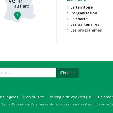
Le territoire
L’organisation
La charte
Les partenaires
Les programmes
ns légales
Plan du site
Politique de cookies (UE)
Paiemen
right
 Naturel Régional des Pyrénées catalanes
Conception et réalisation : agence 