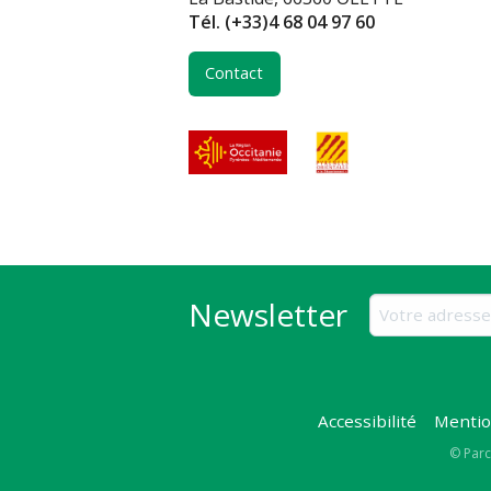
Tél.
(+33)4 68 04 97 60
Contact
Newsletter
Accessibilité
Mentio
Copy
© Parc