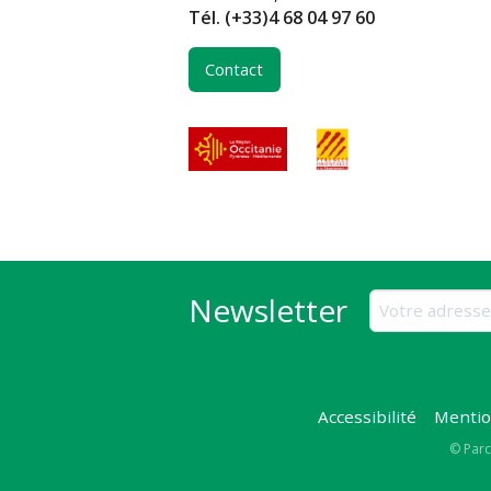
Tél.
(+33)4 68 04 97 60
Contact
Newsletter
Accessibilité
Mentio
Copy
© Parc