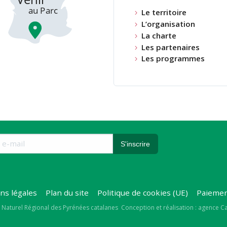
Le territoire
L’organisation
La charte
Les partenaires
Les programmes
ns légales
Plan du site
Politique de cookies (UE)
Paiemen
right
 Naturel Régional des Pyrénées catalanes
Conception et réalisation : agence 