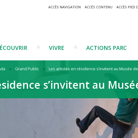
ACCÈS NAVIGATION
ACCÈS CONTENU
ACCÈS PIED 
ÉCOUVRIR
VIVRE
ACTIONS PARC
nda
Grand Public
Les artistes en résidence s’invitent au Musée 
Un projet ?
Patrimoine montagnard
Tourisme
Un projet ?
Cu
C
résidence s’invitent au Mus
La marque Valeurs Parc
Traditions catalanes
Agriculture
Les réseaux
Éd
J
Musées et sites
Forêt-bois
Co
Filières émergentes
Vi
T
es