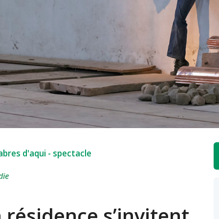
abres d'aqui
-
spectacle
die
n résidence s’invitent