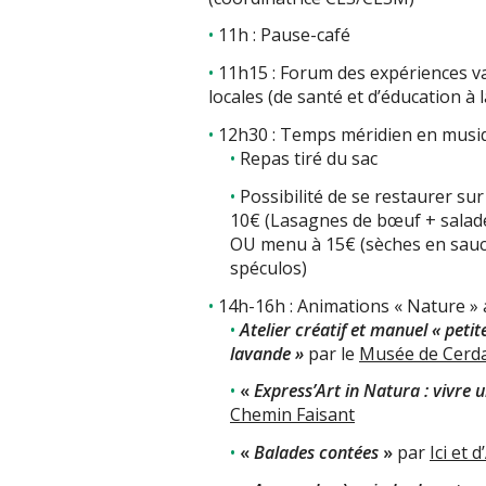
11h : Pause-café
11h15 : Forum des expériences val
locales (de santé et d’éducation à 
12h30 : Temps méridien en musiq
Repas tiré du sac
Possibilité de se restaurer su
10€ (Lasagnes de bœuf + salade
OU menu à 15€ (sèches en sauce
spéculos)
14h-16h : Animations « Nature » au
Atelier créatif et manuel « petit
lavande »
par le
Musée de Cerd
«
Express’Art in Natura : vivre 
Chemin Faisant
«
Balades contées
»
par
Ici et d