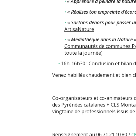
« Apprendre à peindre la nature
«
Réalises ton empreinte d’écor
«
Sortons dehors pour passer un
ArtisaNature
«
Médiathèque dans la Nature
Communautés de communes Pyr
toute la journée)
16h-16h30 : Conclusion et bilan d
Venez habillés chaudement et bien ch
Co-organisateurs et co-animateurs d
des Pyrénées catalanes + CLS Montag
vingtaine de professionnels issus de 
Renseignement au 06.71.21.10.80 /
c