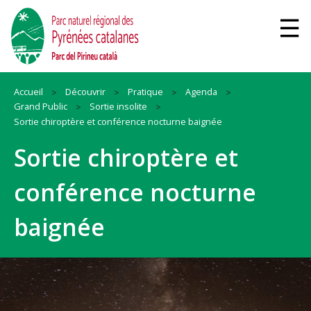
Accueil
Découvrir
Pratique
Agenda
Grand Public
Sortie insolite
Sortie chiroptère et conférence nocturne baignée
Sortie chiroptère et
conférence nocturne
baignée